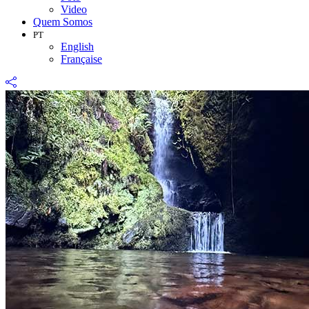
Video
Quem Somos
PT
English
Française